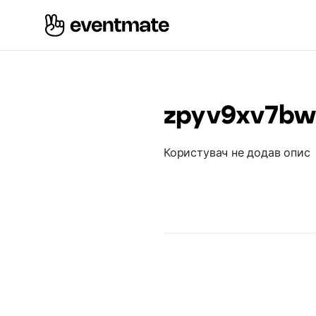
zpyv9xv7b
Користувач не додав опис