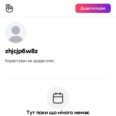
Додати подію
zhjcjp6w8z
Користувач не додав опис
Тут поки що нічого немає