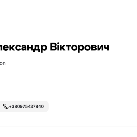
лександр Вікторович
ion
+380975437840