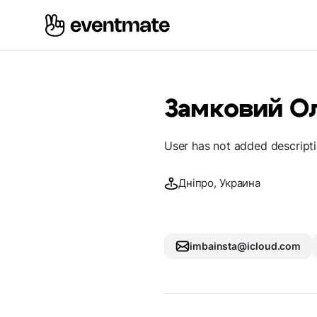
Замковий О
User has not added descript
Дніпро, Украина
imbainsta@icloud.com