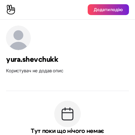
Додати подію
yura.shevchukk
Користувач не додав опис
Тут поки що нічого немає