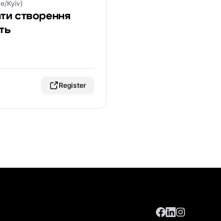
e/Kyiv)
ати створення
сть
Register