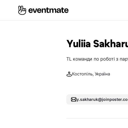
Yuliia Sakhar
TL команди по роботі з па
Костопіль, Україна
y.sakharuk@joinposter.c