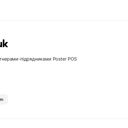
uk
ртнерами-підрядниками Poster POS
om