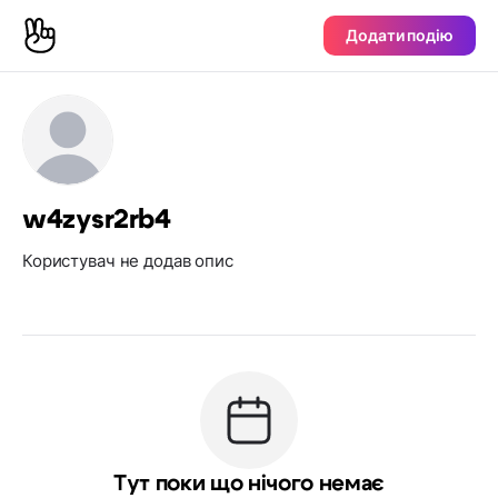
Додати подію
w4zysr2rb4
Користувач не додав опис
Тут поки що нічого немає