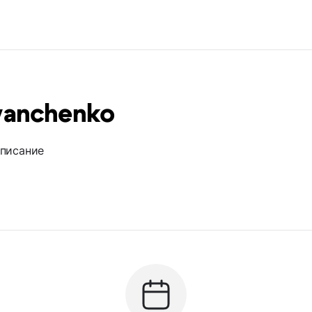
vanchenko
описание