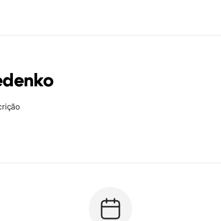
edenko
crição