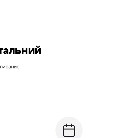
ртальний
описание