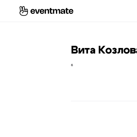
Вита Козлов
⁶