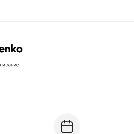
menko
описание