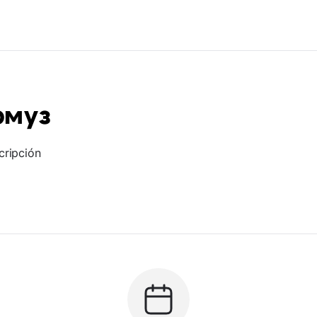
рмуз
cripción