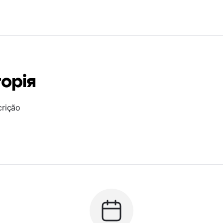
торія
crição