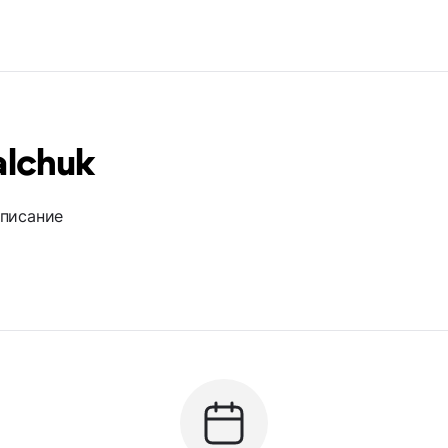
alchuk
описание