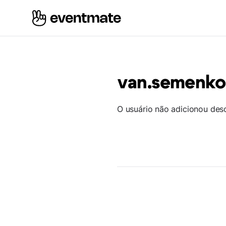
van.semenk
O usuário não adicionou des