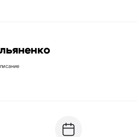
ельяненко
описание