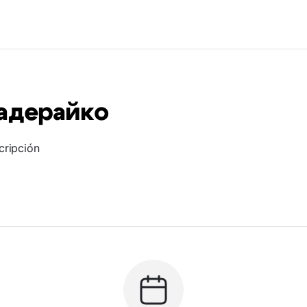
Задерайко
cripción