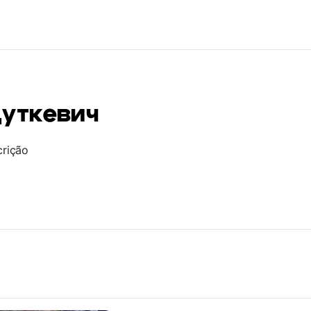
Дуткевич
crição