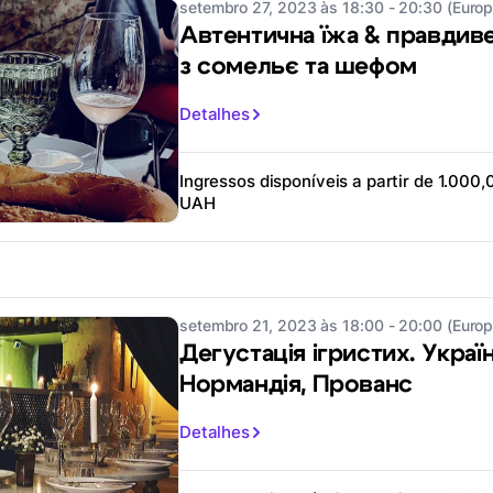
setembro 27, 2023 às 18:30 - 20:30 (Europ
Автентична їжа & правдиве
з сомельє та шефом
Detalhes
Ingressos disponíveis a partir de 1.000,
UAH
setembro 21, 2023 às 18:00 - 20:00 (Europ
Дегустація ігристих. Украї
Нормандія, Прованс
Detalhes