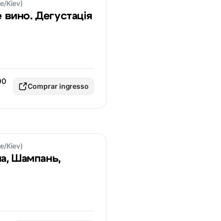
e/Kiev)
 вино. Дегустація
00
Comprar ingresso
e/Kiev)
на, Шампань,