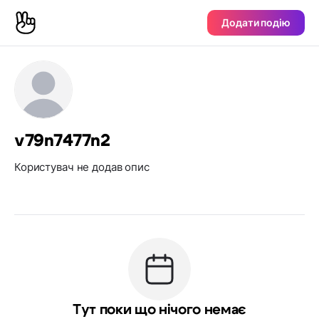
Додати подію
v79n7477n2
Користувач не додав опис
Тут поки що нічого немає