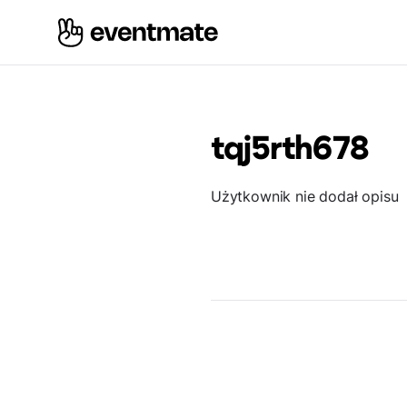
tqj5rth678
Użytkownik nie dodał opisu