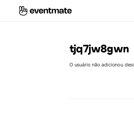
tjq7jw8gwn
O usuário não adicionou des