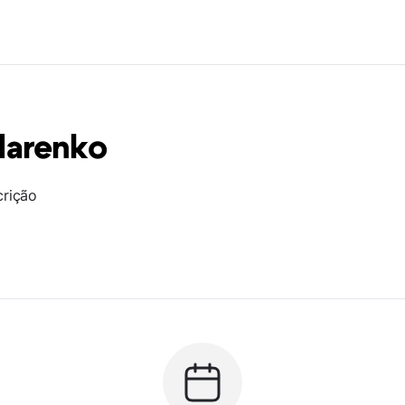
darenko
crição