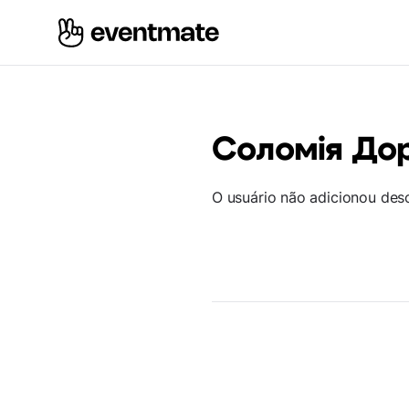
Соломія До
O usuário não adicionou des