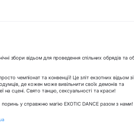
ічні збори відьом для проведення спільних обрядів та о
росто чемпіонат та конвенції! Це зліт екзотних відьом зі
одумців, де кожен може вивільнити своїх демонів та
еї на сцені. Свято танцю, сексуальності та краси!
та поринь у справжню магію EXOTIC DANCE разом з нами!
ua