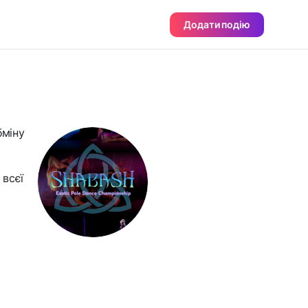
Додати подію
бміну
 всєї