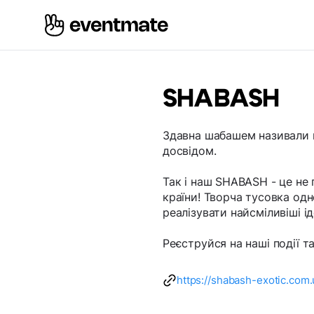
SHABASH
Здавна шабашем називали н
досвідом.
Так і наш SHABASH - це не п
країни! Творча тусовка одн
реалізувати найсміливіші ід
Реєструйся на наші події 
https://shabash-exotic.com.