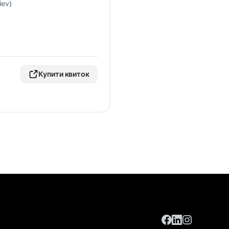
iev)
Купити квиток