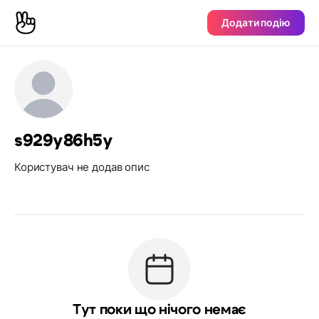
Додати подію
s929y86h5y
Користувач не додав опис
Тут поки що нічого немає