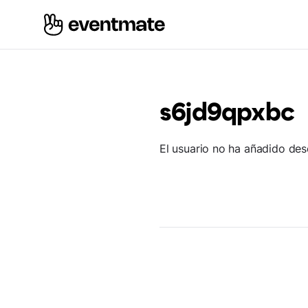
s6jd9qpxbc
El usuario no ha añadido des