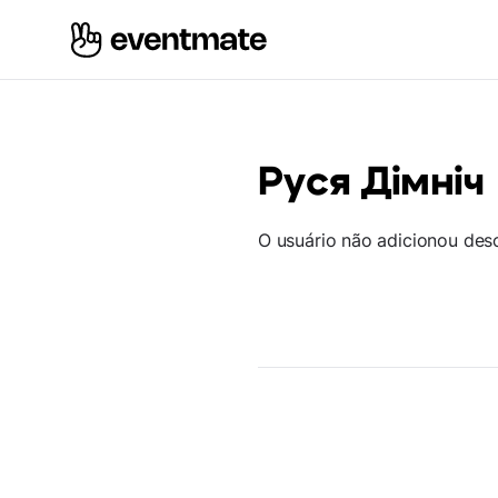
Руся Дімніч
O usuário não adicionou des