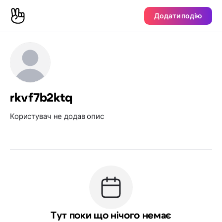
Додати подію
rkvf7b2ktq
Користувач не додав опис
Тут поки що нічого немає