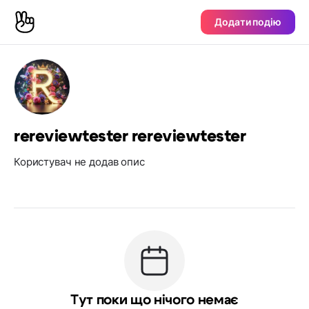
Додати подію
rereviewtester rereviewtester
Користувач не додав опис
Тут поки що нічого немає