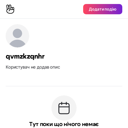
Додати подію
qvmzkzqnhr
Користувач не додав опис
Тут поки що нічого немає