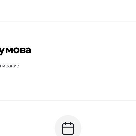
кумова
описание