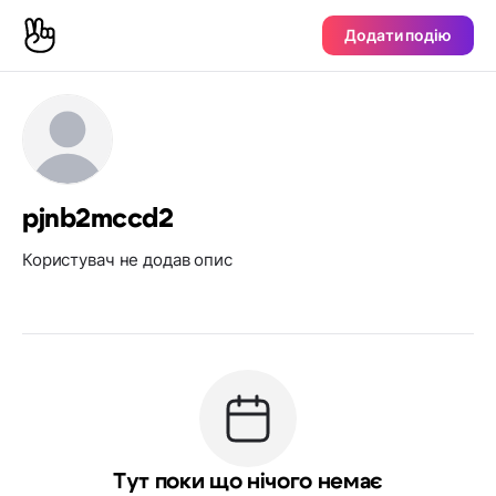
Додати подію
pjnb2mccd2
Користувач не додав опис
Тут поки що нічого немає