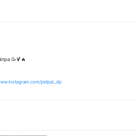
іпра 🥳🍹🔥
/www.instagram.com/pidpal_dp