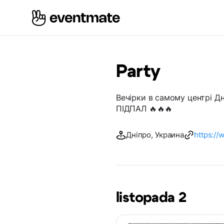
Party
Вечірки в самому центрі Дн
ПІДПАЛ 🔥🔥🔥
Дніпро, Украина
https:/
listopada 2