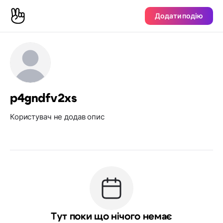
Додати подію
p4gndfv2xs
Користувач не додав опис
Тут поки що нічого немає