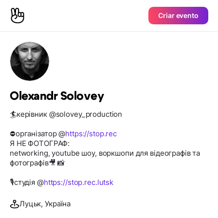
Criar evento
Olexandr Solovey
🏄керівник @solovey_production
⛔️організатор @
https://stop.rec
Я НЕ ФОТОГРАФ:
networking, youtube шоу, воркшопи для відеографів та
фотографів🎥 📸
🎙️студія @
https://stop.rec.lutsk
Луцьк, Україна