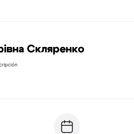
рівна Скляренко
cripción