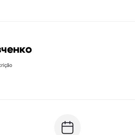
вченко
crição