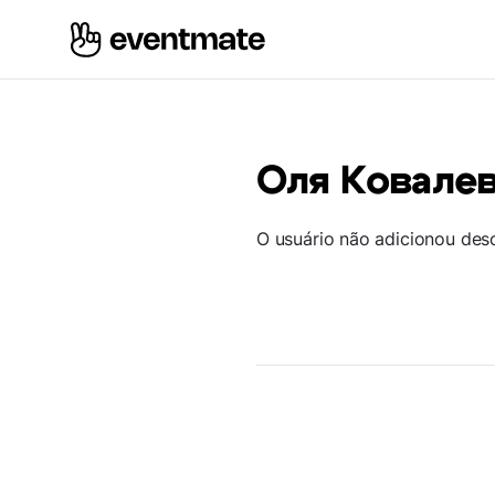
Оля Ковале
O usuário não adicionou des