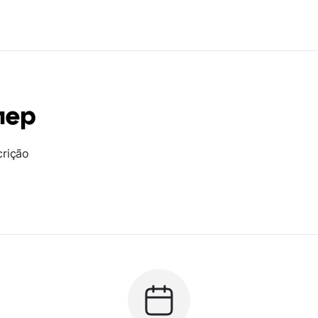
лер
crição