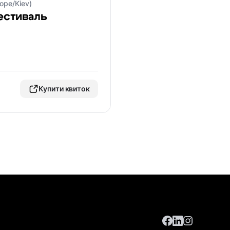
rope/Kiev)
естиваль
Купити квиток