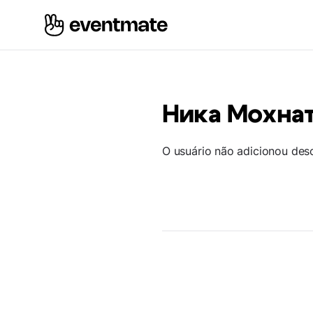
Ника Мохна
O usuário não adicionou des