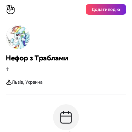
Додати подію
Нефор з Траблами
♱
Львів, Украина