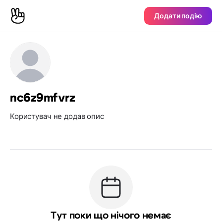
Додати подію
nc6z9mfvrz
Користувач не додав опис
Тут поки що нічого немає