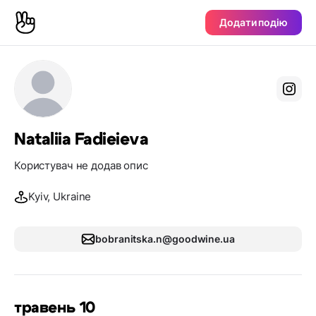
Додати подію
Nataliia Fadieieva
Користувач не додав опис
Kyiv, Ukraine
bobranitska.n@goodwine.ua
травень 10