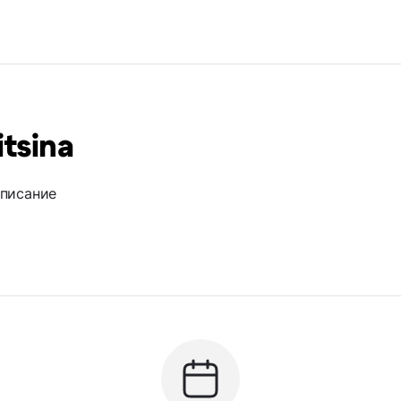
tsina
описание