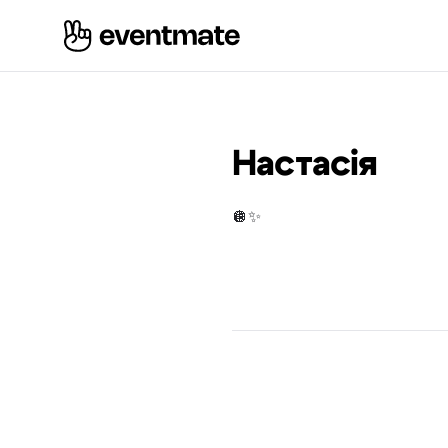
Настасія
🪩✨