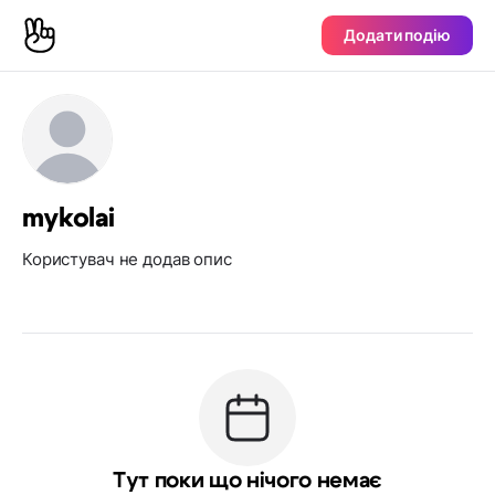
Додати подію
mykolai
Користувач не додав опис
Тут поки що нічого немає