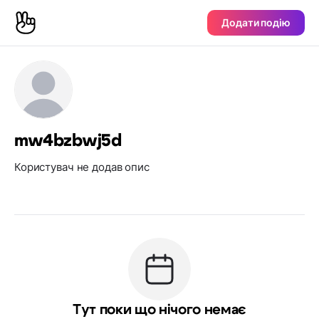
Додати подію
mw4bzbwj5d
Користувач не додав опис
Тут поки що нічого немає